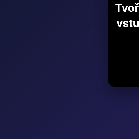
Tvoř
vstu