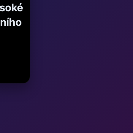
ysoké
čního