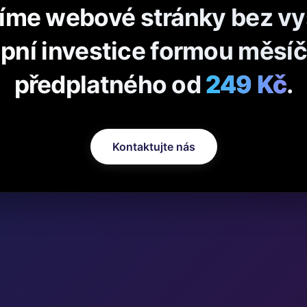
íme webové stránky bez v
pní investice formou měsí
předplatného od
249 Kč
.
Kontaktujte nás